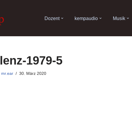
Dozent
kempaudio
Musik
lenz-1979-5
n
mr.ear
30. März 2020