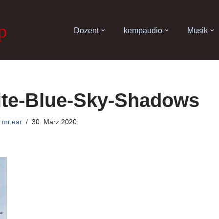
Dozent
kempaudio
Musik
ite-Blue-Sky-Shadows
n
mr.ear
30. März 2020